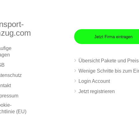
nsport-
zug.com
Jetzt Firma eintragen
ufige
agen
Übersicht Pakete und Prei
GB
Wenige Schritte bis zum Ei
tenschutz
Login Account
ntakt
Jetzt registrieren
pressum
okie-
chtlinie (EU)