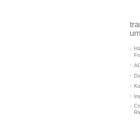
tra
um
Hä
Fr
A
Da
Ko
Im
Co
Ri