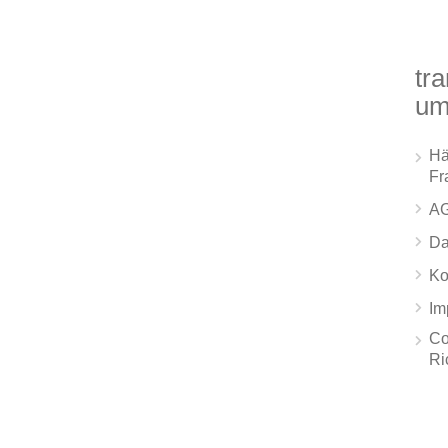
tra
um
Hä
Fr
A
Da
Ko
Im
Co
Ri