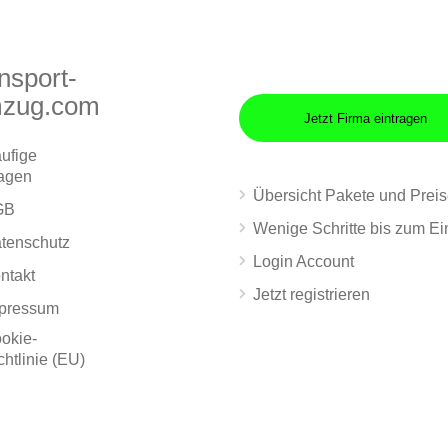
nsport-
zug.com
Jetzt Firma eintragen
ufige
agen
Übersicht Pakete und Prei
GB
Wenige Schritte bis zum Ei
tenschutz
Login Account
ntakt
Jetzt registrieren
pressum
okie-
chtlinie (EU)