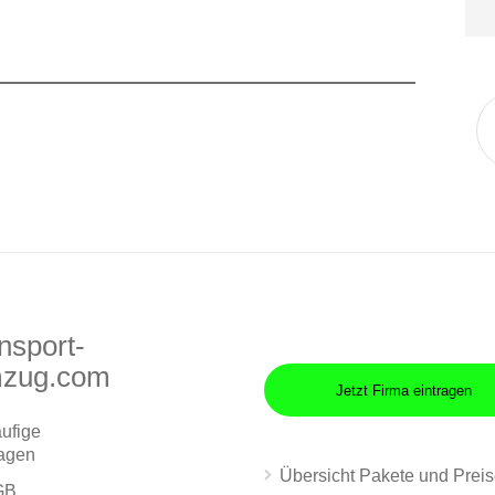
nsport-
zug.com
Jetzt Firma eintragen
ufige
agen
Übersicht Pakete und Prei
GB