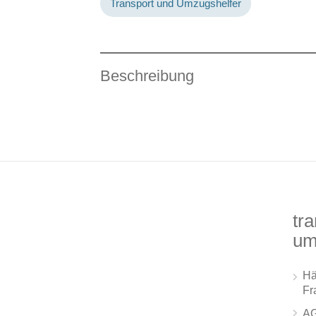
Transport und Umzugshelfer
Beschreibung
tra
um
Hä
Fr
A