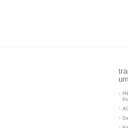
tra
um
Hä
Fr
A
Da
Ko