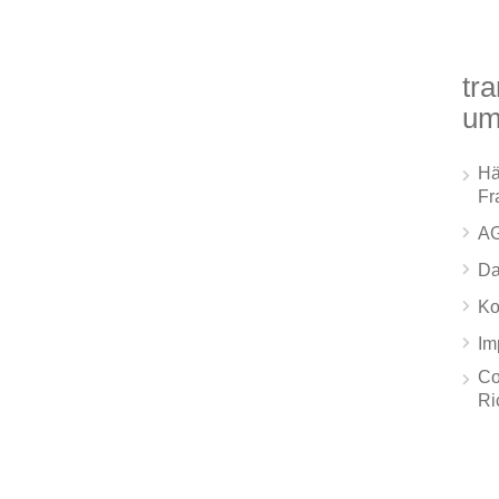
tra
um
Hä
Fr
A
Da
Ko
Im
Co
Ri