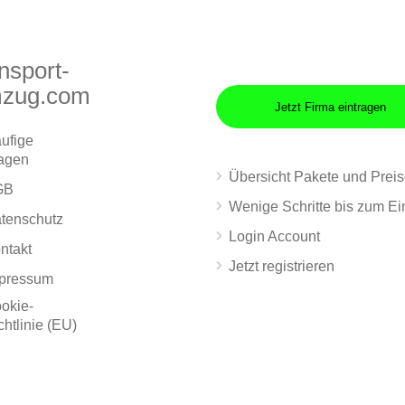
nsport-
zug.com
Jetzt Firma eintragen
ufige
agen
Übersicht Pakete und Prei
GB
Wenige Schritte bis zum Ei
tenschutz
Login Account
ntakt
Jetzt registrieren
pressum
okie-
chtlinie (EU)