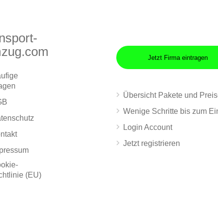
nsport-
zug.com
Jetzt Firma eintragen
ufige
agen
Übersicht Pakete und Prei
GB
Wenige Schritte bis zum Ei
tenschutz
Login Account
ntakt
Jetzt registrieren
pressum
okie-
chtlinie (EU)