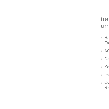
tra
um
Hä
Fr
A
Da
Ko
Im
Co
Ri