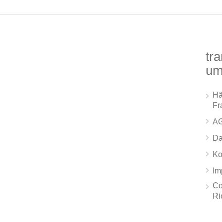
tra
um
Hä
Fr
A
Da
Ko
Im
Co
Ri