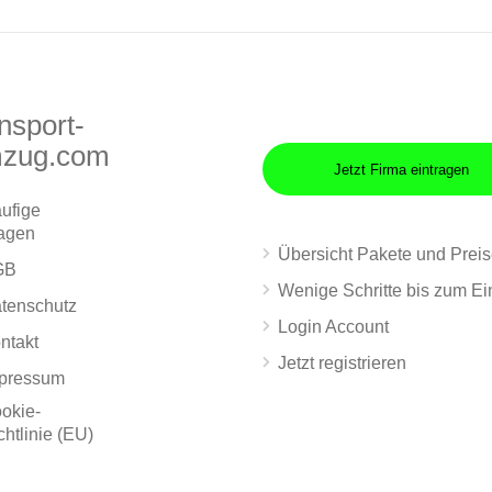
nsport-
zug.com
Jetzt Firma eintragen
ufige
agen
Übersicht Pakete und Prei
GB
Wenige Schritte bis zum Ei
tenschutz
Login Account
ntakt
Jetzt registrieren
pressum
okie-
chtlinie (EU)