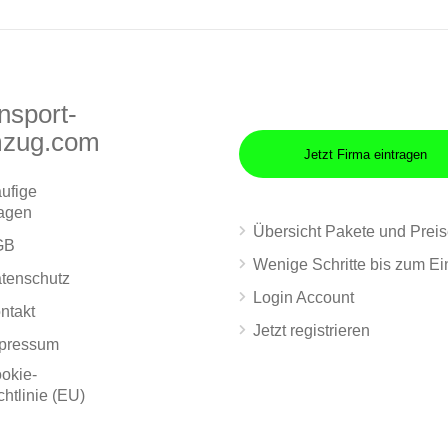
nsport-
zug.com
Jetzt Firma eintragen
ufige
agen
Übersicht Pakete und Prei
GB
Wenige Schritte bis zum Ei
tenschutz
Login Account
ntakt
Jetzt registrieren
pressum
okie-
chtlinie (EU)