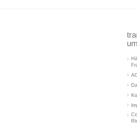
tra
um
Hä
Fr
A
Da
Ko
Im
Co
Ri