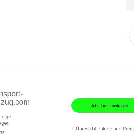
nsport-
zug.com
Jetzt Firma eintragen
ufige
agen
Übersicht Pakete und Prei
GB