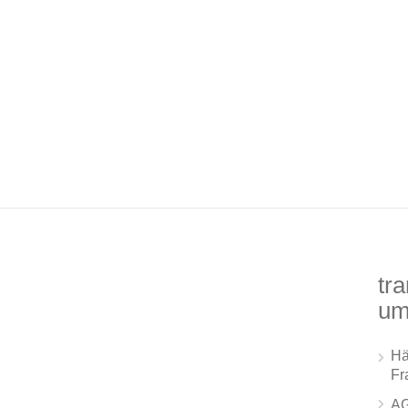
tra
um
Hä
Fr
A