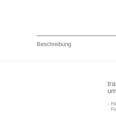
Beschreibung
tra
um
Hä
Fr