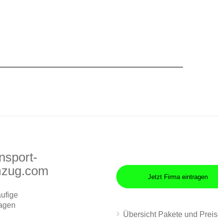
nsport-
zug.com
Jetzt Firma eintragen
ufige
agen
Übersicht Pakete und Prei