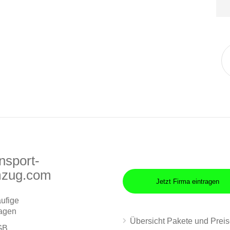
nsport-
zug.com
Jetzt Firma eintragen
ufige
agen
Übersicht Pakete und Prei
GB