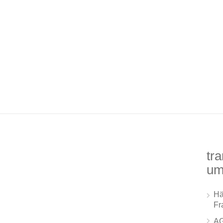
tra
um
Hä
Fr
A