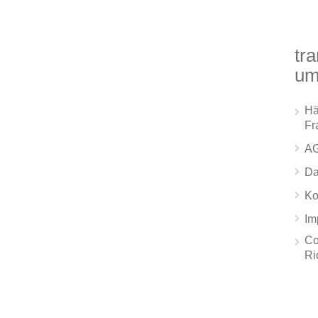
tra
um
Hä
Fr
A
Da
Ko
Im
Co
Ri