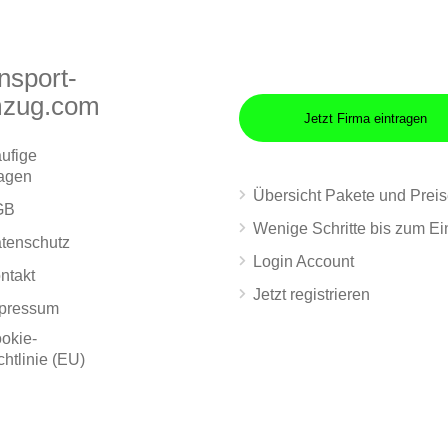
nsport-
zug.com
Jetzt Firma eintragen
ufige
agen
Übersicht Pakete und Prei
GB
Wenige Schritte bis zum Ei
tenschutz
Login Account
ntakt
Jetzt registrieren
pressum
okie-
chtlinie (EU)