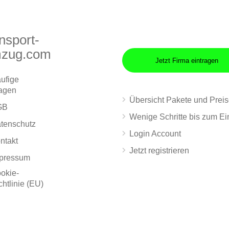
nsport-
zug.com
Jetzt Firma eintragen
ufige
agen
Übersicht Pakete und Prei
GB
Wenige Schritte bis zum Ei
tenschutz
Login Account
ntakt
Jetzt registrieren
pressum
okie-
chtlinie (EU)