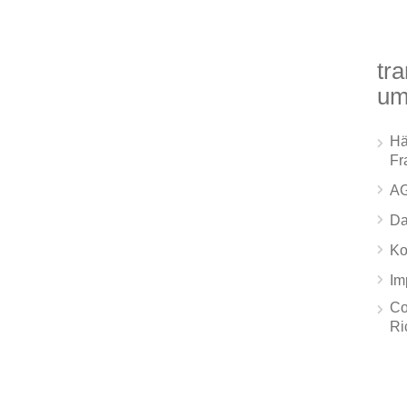
tra
um
Hä
Fr
A
Da
Ko
Im
Co
Ri