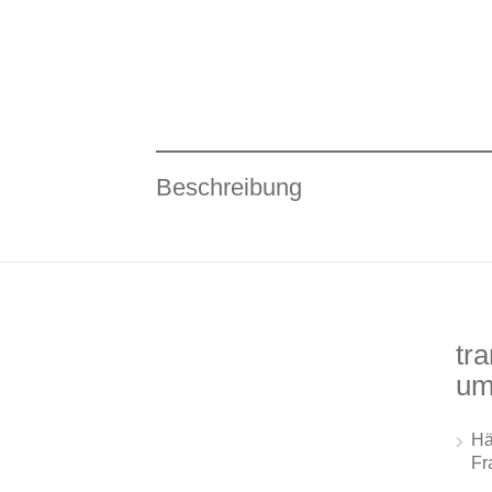
Beschreibung
tra
um
Hä
Fr