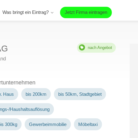
Was bringt ein Eintrag?
Jetzt Firma eintragen
 AG
nach Angebot
and
ortunternehmen
w. Haus
bis 200km
bis 50km, Stadtgebiet
ngs-/Haushaltsauflösung
is 300kg
Gewerbeimmobilie
Möbeltaxi