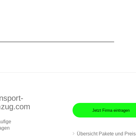
nsport-
zug.com
Jetzt Firma eintragen
ufige
agen
Übersicht Pakete und Prei