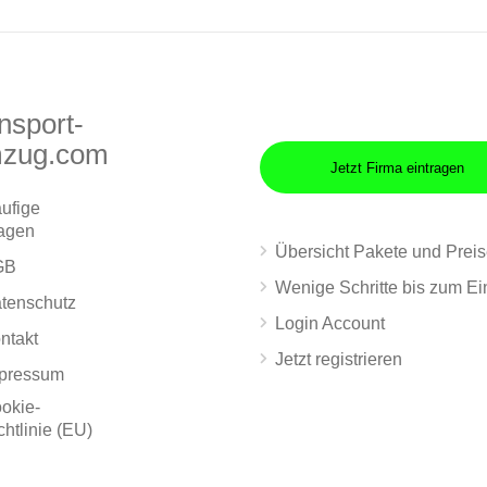
nsport-
zug.com
Jetzt Firma eintragen
ufige
agen
Übersicht Pakete und Prei
GB
Wenige Schritte bis zum Ei
tenschutz
Login Account
ntakt
Jetzt registrieren
pressum
okie-
chtlinie (EU)