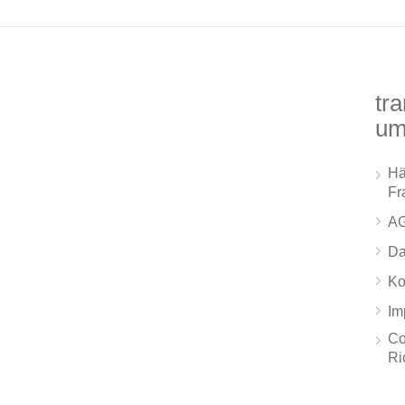
tra
um
Hä
Fr
A
Da
Ko
Im
Co
Ri