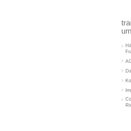
tra
um
Hä
Fr
A
Da
Ko
Im
Co
Ri