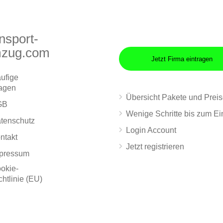
nsport-
zug.com
Jetzt Firma eintragen
ufige
agen
Übersicht Pakete und Prei
GB
Wenige Schritte bis zum Ei
tenschutz
Login Account
ntakt
Jetzt registrieren
pressum
okie-
chtlinie (EU)