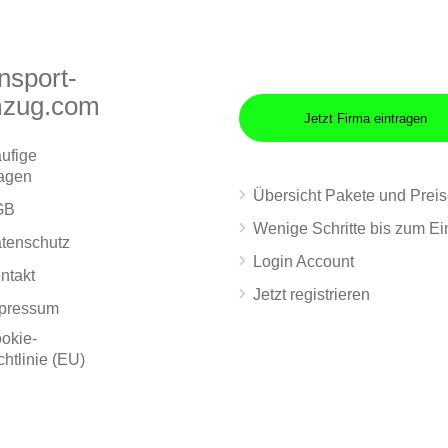
nsport-
zug.com
Jetzt Firma eintragen
ufige
agen
Übersicht Pakete und Prei
GB
Wenige Schritte bis zum Ei
tenschutz
Login Account
ntakt
Jetzt registrieren
pressum
okie-
chtlinie (EU)