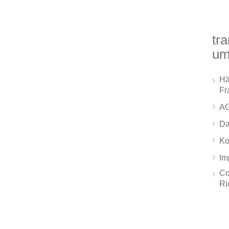
tra
um
Hä
Fr
A
Da
Ko
Im
Co
Ri