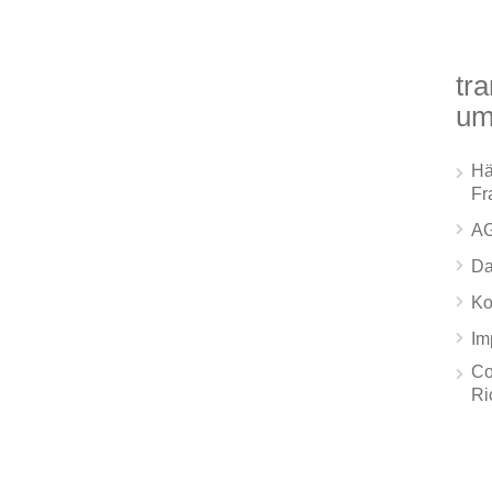
tra
um
Hä
Fr
A
Da
Ko
Im
Co
Ri