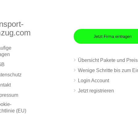
nsport-
zug.com
Jetzt Firma eintragen
ufige
agen
Übersicht Pakete und Prei
GB
Wenige Schritte bis zum Ei
tenschutz
Login Account
ntakt
Jetzt registrieren
pressum
okie-
chtlinie (EU)