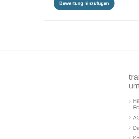
Bewertung hinzufügen
tra
um
Hä
Fr
A
Da
Ko