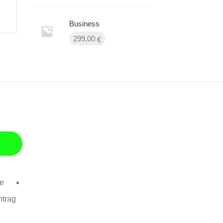
Business
299,00
€
se
ntrag