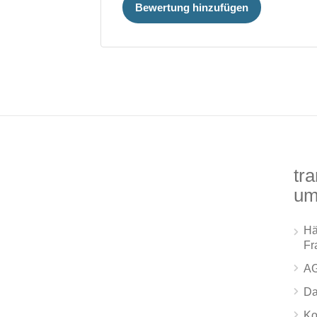
Bewertung hinzufügen
tra
um
Hä
Fr
A
Da
Ko