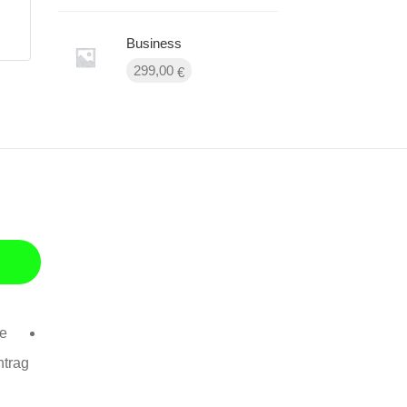
Business
299,00
€
se
ntrag