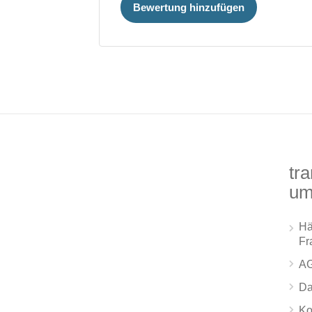
Bewertung hinzufügen
tra
um
Hä
Fr
A
Da
Ko