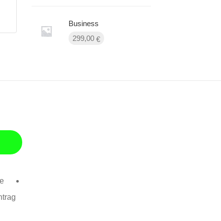
Business
299,00
€
se
ntrag