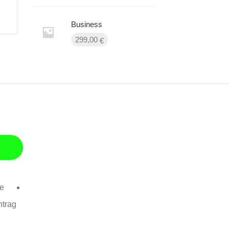
Business
299,00
€
se
ntrag