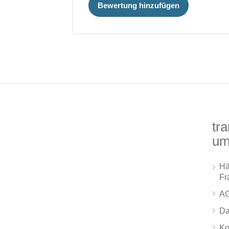
Bewertung hinzufügen
tra
um
Hä
Fr
A
Da
Ko