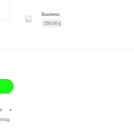
Business
299,00
€
se
ntrag