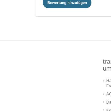
Bewertung hinzufügen
tra
um
Hä
Fr
A
Da
Ko